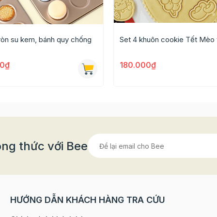
ròn su kem, bánh quy chống
Set 4 khuôn cookie Tết Mèo t
00₫
180.000₫
 tố, nước ép trái cây, trà sữa, các loại đồ đá xay,... Ly
 trong, giúp bạn trang trí đồ uống bắt mắt hơn.
ng thức với Bee
HƯỚNG DẪN KHÁCH HÀNG TRA CỨU