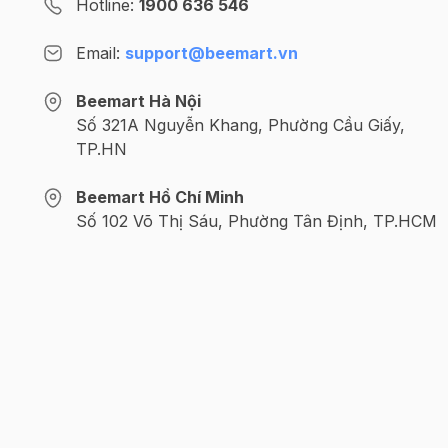
Hotline:
1900 636 546
Email:
support@beemart.vn
Beemart Hà Nội
Số 321A Nguyễn Khang, Phường Cầu Giấy,
TP.HN
Beemart Hồ Chí Minh
Số 102 Võ Thị Sáu, Phường Tân Định, TP.HCM
@2024 CÔNG TY CỔ PHẦN BEEMART - GPĐKKD số: 