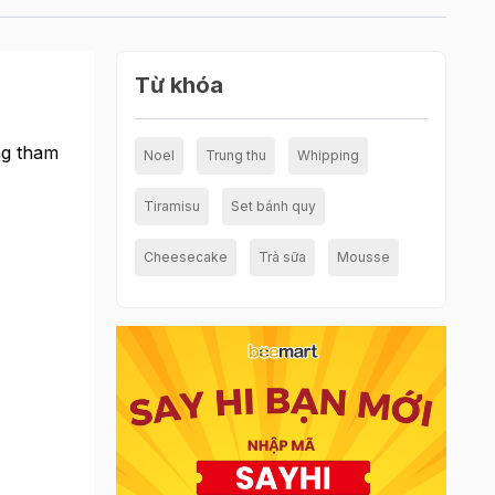
Từ khóa
ng tham
Noel
Trung thu
Whipping
Tiramisu
Set bánh quy
Cheesecake
Trà sữa
Mousse