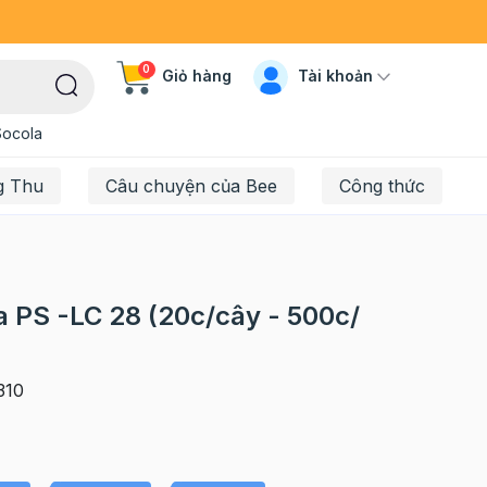
0
Tài khoản
Giỏ hàng
Socola
g Thu
Câu chuyện của Bee
Công thức
 PS -LC 28 (20c/cây - 500c/
310