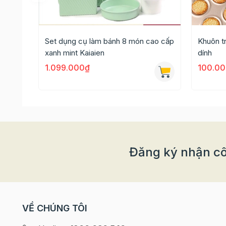
Set dụng cụ làm bánh 8 món cao cấp
Khuôn t
xanh mint Kaiaien
dính
1.099.000₫
100.0
Ly nhựa PS-LC28
thường được dùng để đựng sinh
trong suốt nên dễ dàng quan sát thành phẩm bên
Đăng ký nhận cô
VỀ CHÚNG TÔI