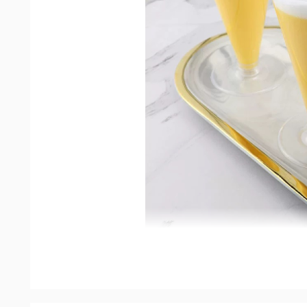
Ly nhựa PS-LC 28
được làm từ nhựa PP nguyên 