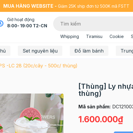
MUA HÀNG WEBSITE -
Giảm 25K ship đơn từ 500K mã FSTT
Giờ hoạt động
8:00- 19:00 T2-CN
Whipping
Tiramisu
Cookie
chủ
Set nguyên liệu
Đồ làm bánh
Trun
PS -LC 28 (20c/cây - 500c/ thùng)
[Thùng] Ly nhựa
thùng)
Mã sản phẩm:
DC12100
1.600.000₫