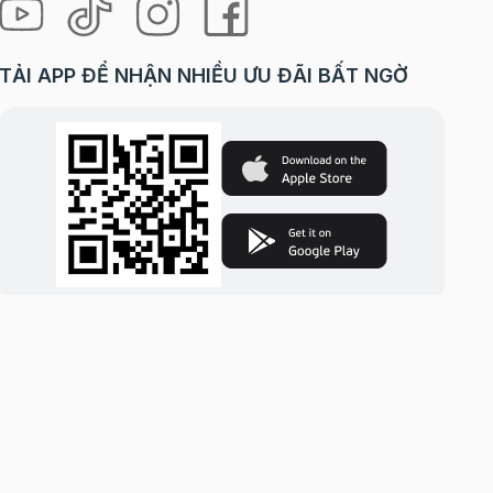
TẢI APP ĐỂ NHẬN NHIỀU ƯU ĐÃI BẤT NGỜ
i Hà Nội. | Cung cấp bởi
Sapo