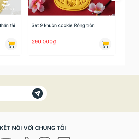
hần tài
Set 9 khuôn cookie Rồng tròn
Set 5 
290.000₫
290.
 có màu
KẾT NỐI VỚI CHÚNG TÔI