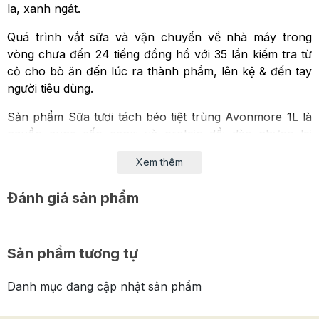
la, xanh ngát.
Quá trình vắt sữa và vận chuyển về nhà máy trong
vòng chưa đến 24 tiếng đồng hồ với 35 lần kiểm tra từ
cỏ cho bò ăn đến lúc ra thành phẩm, lên kệ & đến tay
người tiêu dùng.
Sản phẩm Sữa tươi tách béo tiệt trùng Avonmore 1L là
nguồn cung cấp canxi và protein dồi dào nhưng lại
tách lượng chất béo nên rất thích thợp với những bạn
Xem thêm
đang muốn giảm cân.
Sữa thích hợp sử dụng với tất cả mọi người
Đánh giá sản phẩm
Sản phẩm tương tự
Danh mục đang cập nhật sản phẩm