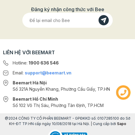
Đăng ký nhận công thức với Bee
Thông tin chi tiết của sản phẩm
LIÊN HỆ VỚI BEEMART
- Xuất xứ: Ireland
Hotline:
1900 636 546
- Thương hiệu: Avonmore
Email:
support@beemart.vn
- Thành phần:
Sữa tươi tự nhiên giảm hoàn toàn chất
Beemart Hà Nội
béo
Số 321A Nguyễn Khang, Phường Cầu Giấy, TP.HN
Beemart Hồ Chí Minh
- Dùng để uống trực tiếp hoặc để làm các loại bánh
Số 102 Võ Thị Sáu, Phường Tân Định, TP.HCM
healthy
@2024 CÔNG TY CỔ PHẦN BEEMART - GPĐKKD số: 0107285100 do Sở
- Bảo quản nơi khô ráo thoáng mát, sau khi mở nắp thì
KH-ĐT TP.HN cấp ngày 10/08/2018 tại Hà Nội. | Cung cấp bởi
Sapo
bảo quản trong ngăn mát tủ lạnh, hạn sử dụng là 3
ngày