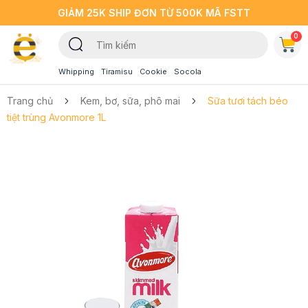
GIẢM 25K SHIP ĐƠN TỪ 500K MÃ FSTT
0
Whipping
Tiramisu
Cookie
Socola
Trang chủ
Kem, bơ, sữa, phô mai
Sữa tươi tách béo
tiệt trùng Avonmore 1L