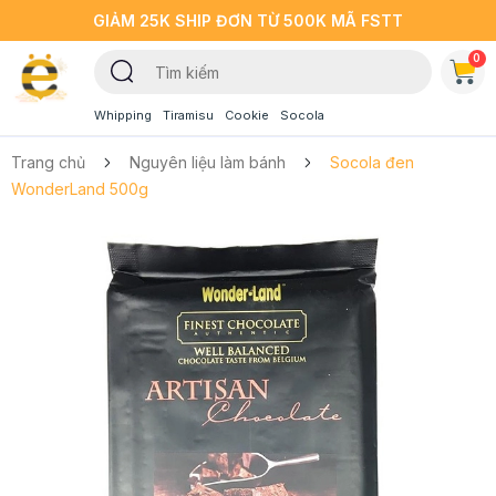
GIẢM 25K SHIP ĐƠN TỪ 500K MÃ FSTT
0
Whipping
Tiramisu
Cookie
Socola
Trang chủ
Nguyên liệu làm bánh
Socola đen
WonderLand 500g