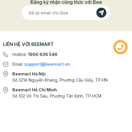
Đăng ký nhận công thức với Bee
LIÊN HỆ VỚI BEEMART
Hotline:
1900 636 546
Email:
support@beemart.vn
Beemart Hà Nội
Số 321A Nguyễn Khang, Phường Cầu Giấy, TP.HN
Beemart Hồ Chí Minh
Số 102 Võ Thị Sáu, Phường Tân Định, TP.HCM
@2024 CÔNG TY CỔ PHẦN BEEMART - GPĐKKD số: 0107285100 do Sở
KH-ĐT TP.HN cấp ngày 10/08/2018 tại Hà Nội. | Cung cấp bởi
Sapo
Cách sử dụng socola đen Wonder Land