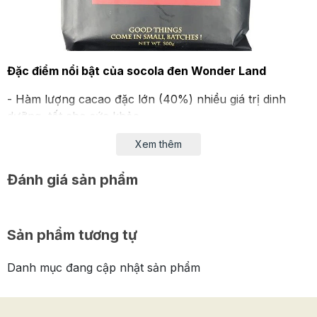
Đặc điểm nổi bật của socola đen Wonder Land
- Hàm lượng cacao đặc lớn (40%) nhiều giá trị dinh
dưỡng, tốt cho sức khỏe.
- Trọng lượng: 500g
Xem thêm
- Xuất xứ Bỉ - vùng đất nổi tiếng - quê hương của những
Đánh giá sản phẩm
viên socola ngon nhất thế giới, với công thức chế biến
độc đáo, có một không hai, đem đến vị đắng nguyên
thủy, tự nhiên nhất khiến bất cứ ai cũng không nỡ chối
Sản phẩm tương tự
từ.
Danh mục đang cập nhật sản phẩm
- Bảo quản nơi khô ráo, thoáng mát, độ ẩm < 60%