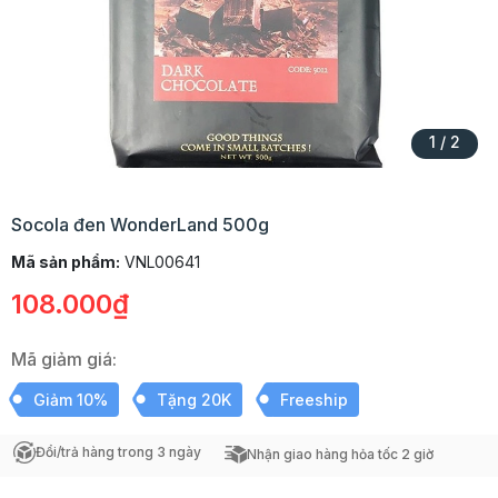
1
/
2
Socola đen WonderLand 500g
Mã sản phẩm:
VNL00641
108.000₫
Mã giảm giá:
Giảm 10%
Tặng 20K
Freeship
Đổi/trả hàng trong 3 ngày
Nhận giao hàng hỏa tốc 2 giờ