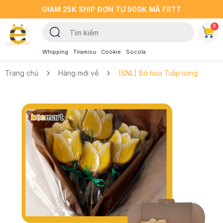
GIẢM 25K SHIP ĐƠN TỪ 500K MÃ FSTT
0
Whipping
Tiramisu
Cookie
Socola
Trang chủ
Hàng mới về
[SNL] Bó hoa Tulip icing