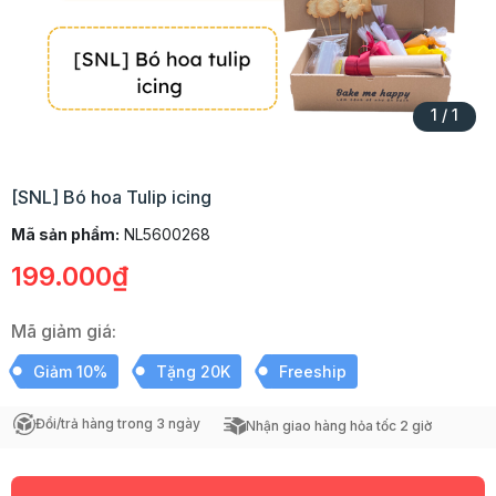
1
/
1
[SNL] Bó hoa Tulip icing
Mã sản phẩm:
NL5600268
199.000₫
Mã giảm giá:
Giảm 10%
Tặng 20K
Freeship
Đổi/trả hàng trong 3 ngày
Nhận giao hàng hỏa tốc 2 giờ