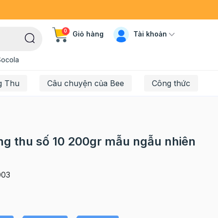
0
Tài khoản
Giỏ hàng
Socola
g Thu
Câu chuyện của Bee
Công thức
ung thu số 10 200gr mẫu ngẫu nhiên
03