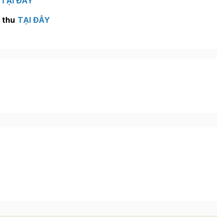
c
TẠI ĐÂY
 thu
TẠI ĐÂY