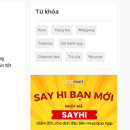
Từ khóa
Noel
Trung thu
Whipping
Tiramisu
Set bánh quy
Cheesecake
Trà sữa
Mousse
ng
n tốt