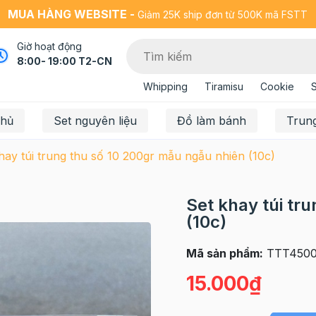
MUA HÀNG WEBSITE -
Giảm 25K ship đơn từ 500K mã FSTT
Giờ hoạt động
8:00- 19:00 T2-CN
Whipping
Tiramisu
Cookie
chủ
Set nguyên liệu
Đồ làm bánh
Trun
hay túi trung thu số 10 200gr mẫu ngẫu nhiên (10c)
Set khay túi tr
(10c)
Mã sản phẩm:
TTT4500
15.000₫