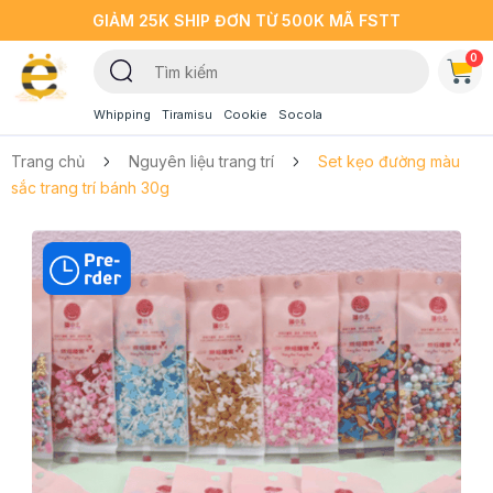
GIẢM 25K SHIP ĐƠN TỪ 500K MÃ FSTT
0
Whipping
Tiramisu
Cookie
Socola
Trang chủ
Nguyên liệu trang trí
Set kẹo đường màu
sắc trang trí bánh 30g