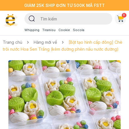
GIẢM 25K SHIP ĐƠN TỪ 500K MÃ FSTT
0
Whipping
Tiramisu
Cookie
Socola
Trang chủ
Hàng mới về
[Bột tạo hình cấp đông] Chè
trôi nước Hoa Sen Trắng (kèm đường phèn nấu nước đường)