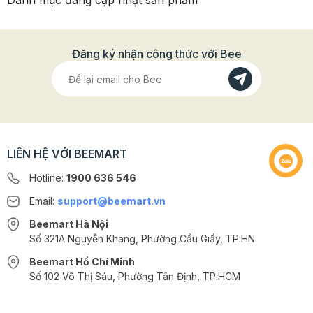
Danh mục đang cập nhật sản phẩm
Bánh trôi nước
là món ăn dân dã, vô cùng quen thuộc
với mỗi người Việt, thường xuất hiện trong ngày Tết Hàn
Đăng ký nhận công thức với Bee
Thực. Tuy nhiên, công đoạn xay bột và chuẩn bị lại mất
khá nhiều thời gian. Với Set chè trôi nước Liên Hoa Đỏ
bạn hoàn toàn có thể có những bát chè trôi nước ngon,
đẹp mắt tại nhà dễ dàng và tiện lợi hơn!
LIÊN HỆ VỚI BEEMART
Hotline:
1900 636 546
Email:
support@beemart.vn
Beemart Hà Nội
Số 321A Nguyễn Khang, Phường Cầu Giấy, TP.HN
Beemart Hồ Chí Minh
Số 102 Võ Thị Sáu, Phường Tân Định, TP.HCM
@2024 CÔNG TY CỔ PHẦN BEEMART - GPĐKKD số: 0107285100 do Sở