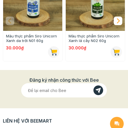
8mm x 197mm vừa an toàn sức khỏe, vừa góp phần
bảo vệ môi trường. Ghé qua
Beemart
để sở hữu sản
phẩm này và khám phá những sản phẩm thú vị khác
nữa.
Màu thực phẩm Siro Unicorn
Màu thực phẩm Siro Unicorn
Xanh da trời N01 60g
Xanh lá cây N02 60g
30.000₫
30.000₫
Đăng ký nhận công thức với Bee
LIÊN HỆ VỚI BEEMART