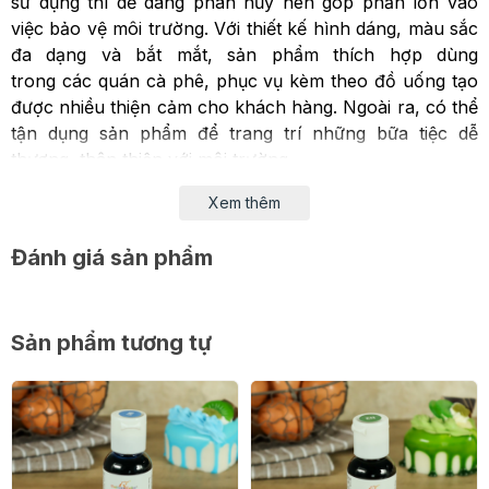
sử dụng thì dễ dàng phân hủy nên góp phần lớn vào
việc bảo vệ môi trường. Với thiết kế hình dáng, màu sắc
đa dạng và bắt mắt, sản phẩm thích hợp dùng
trong các quán cà phê, phục vụ kèm theo đồ uống tạo
được nhiều thiện cảm cho khách hàng. Ngoài ra, có thể
tận dụng sản phẩm để trang trí những bữa tiệc dễ
thương, thân thiện với môi trường.
>> Xem thêm: Các sản phẩm Cốc, ống hút giấy tại
Xem thêm
Beemart.
Đánh giá sản phẩm
Bảo quản
Ống hút chưa dùng đến cần đựng/cất vào nơi khô
ráo, sạch sẽ.
Sản phẩm tương tự
Tránh để sản phẩm chưa dùng đến bị ẩm ướt.
>> Xem thêm: Set 25 Ống hút giấy size 10*197mm.
Hy vọng những thông tin trên sẽ giúp bạn hiểu rõ hơn
về những ưu điểm tuyệt vời của Ống hút giấy Kokusai