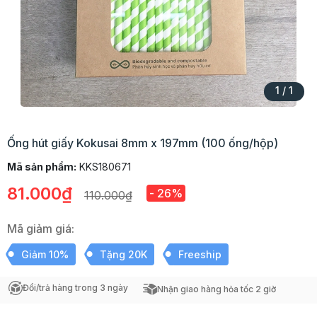
1
/
1
Ống hút giấy Kokusai 8mm x 197mm (100 ống/hộp)
Mã sản phẩm:
KKS180671
81.000₫
- 26%
110.000₫
Mã giảm giá:
Giảm 10%
Tặng 20K
Freeship
Đổi/trả hàng trong 3 ngày
Nhận giao hàng hỏa tốc 2 giờ