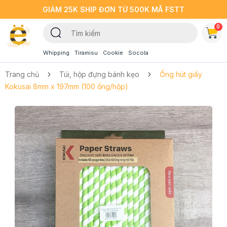
GIẢM 25K SHIP ĐƠN TỪ 500K MÃ FSTT
0
Whipping
Tiramisu
Cookie
Socola
Trang chủ
Túi, hộp đựng bánh kẹo
Ống hút giấy
Kokusai 8mm x 197mm (100 ống/hộp)