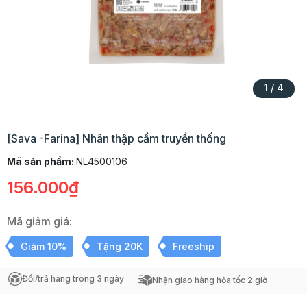
1
/
4
[Sava -Farina] Nhân thập cẩm truyền thống
Mã sản phẩm:
NL4500106
156.000₫
Mã giảm giá:
Giảm 10%
Tặng 20K
Freeship
Đổi/trả hàng trong 3 ngày
Nhận giao hàng hỏa tốc 2 giờ