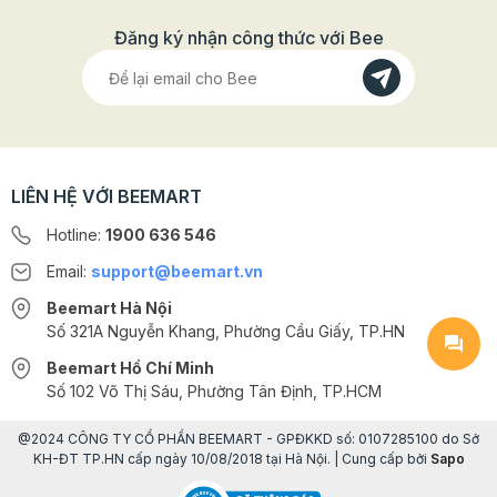
quản trong thời gian dài mà vẫn giữ nguyên được hương
vị thơm ngon. Bên cạnh đó sản phẩm hoàn toàn không
Đăng ký nhận công thức với Bee
chứa hóa chất hay chất bảo quản độc hại, đã qua quá
trình kiểm định nghiêm ngặt, đảm bảo an toàn cho sức
khỏe người dùng.
Với phần nhân thập cẩm sẵn trọng lượng 500g này bạn
sẽ tiết kiệm được thời gian và công sức để khi làm bánh
LIÊN HỆ VỚI BEEMART
trung thu tại nhà mà vẫn đảm bảo được chất lượng
hoàn hảo của từng chiếc bánh.
Hotline:
1900 636 546
Email:
support@beemart.vn
Beemart Hà Nội
Số 321A Nguyễn Khang, Phường Cầu Giấy, TP.HN
Beemart Hồ Chí Minh
Số 102 Võ Thị Sáu, Phường Tân Định, TP.HCM
@2024 CÔNG TY CỔ PHẦN BEEMART - GPĐKKD số: 0107285100 do Sở
KH-ĐT TP.HN cấp ngày 10/08/2018 tại Hà Nội. | Cung cấp bởi
Sapo