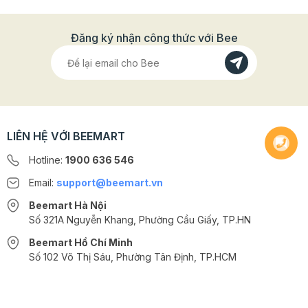
đào Chunky
phù hợp để làm nguyên liệu pha chế đồ
uống, cocktail, làm các món bánh như bánh
Đăng ký nhận công thức với Bee
mousse, cheesecake việt quất, pudding, làm topping lên
các món bánh như panna cotta, sữa chua, trang trí mặt
bánh kem hoặc có thể phết bánh mì ăn sáng. Sản
phẩm giúp bạn tiết kiệm thời gian và chi phí hơn nhiều
so với khi chuẩn bị nguyên liệu tươi để pha chế hoặc
làm bánh
LIÊN HỆ VỚI BEEMART
Hotline:
1900 636 546
Email:
support@beemart.vn
Beemart Hà Nội
Số 321A Nguyễn Khang, Phường Cầu Giấy, TP.HN
Beemart Hồ Chí Minh
Số 102 Võ Thị Sáu, Phường Tân Định, TP.HCM
@2024 CÔNG TY CỔ PHẦN BEEMART - GPĐKKD số: 0107285100 do Sở
KH-ĐT TP.HN cấp ngày 10/08/2018 tại Hà Nội. | Cung cấp bởi
Sapo