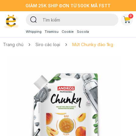
GIẢM 25K SHIP ĐƠN TỪ 500K MÃ FSTT
0
Whipping
Tiramisu
Cookie
Socola
Trang chủ
Siro các loại
Mứt Chunky đào 1kg