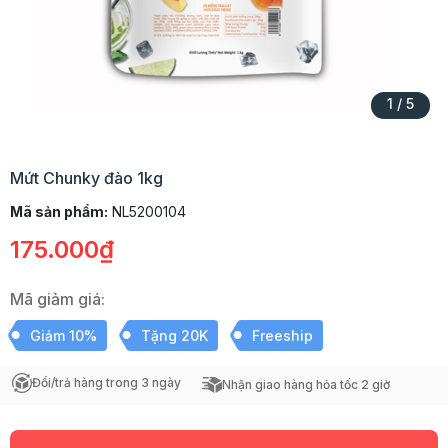
1
/
5
Mứt Chunky đào 1kg
Mã sản phẩm:
NL5200104
175.000₫
Mã giảm giá:
Giảm 10%
Tặng 20K
Freeship
Đổi/trả hàng trong 3 ngày
Nhận giao hàng hỏa tốc 2 giờ