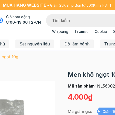
MUA HÀNG WEBSITE -
Giảm 25K ship đơn từ 500K mã FSTT
Giờ hoạt động
8:00- 19:00 T2-CN
Whipping
Tiramisu
Cookie
chủ
Set nguyên liệu
Đồ làm bánh
Trun
 ngọt 10g
Men khô ngọt 1
Mã sản phẩm:
NL56002
4.000₫
Mã giảm giá:
Giảm 