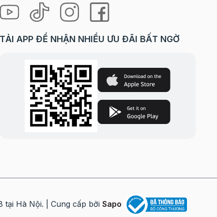
TẢI APP ĐỂ NHẬN NHIỀU ƯU ĐÃI BẤT NGỜ
i Hà Nội. | Cung cấp bởi
Sapo