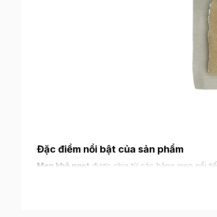
Đặc điểm nổi bật của sản phẩm
Men khô ngọt
được chia từ các hãng men nổi tiế
cũng như bảo quản. Beemart cam kết sản phẩm c
động tốt, ổn định cho bánh mì có chất lượng tốt
Men ngọt nhà bee phù hợp với các loại bánh mì m