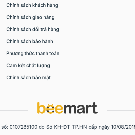
Chính sách khách hàng
 chất chống oxi hóa, chất nhũ hóa
Chính sách giao hàng
 ( từ 5% trở lên)
Chính sách đổi trả hàng
ránh trực tiếp ánh sáng mặt trời
Chính sách bảo hành
Phương thức thanh toán
TẠI ĐÂY
!
Cam kết chất lượng
ĐÂY
!
Chính sách bảo mật
0107285100 do Sở KH-ĐT TP.HN cấp ngày 10/08/2018 tạ