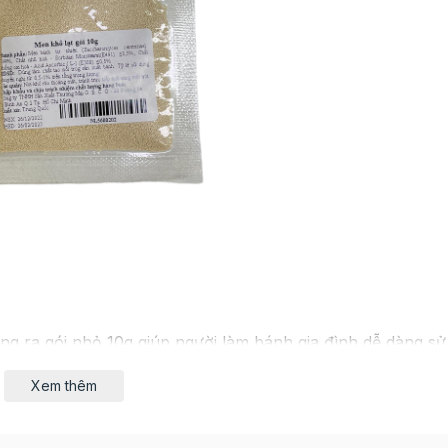
ng ra gói nhỏ 10g giúp người làm bánh gia đình dễ dàng s
ó chất lượng cao, uy tín. Thời gian lên men nhanh, men h
Xem thêm
 hơn.
ì ngọt có tỉ lệ đường cao ( từ 5% trở lên) Thời gian lên m