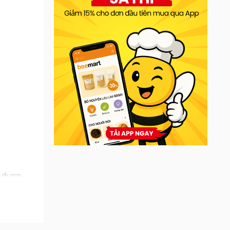
ử dụng
oạt
en