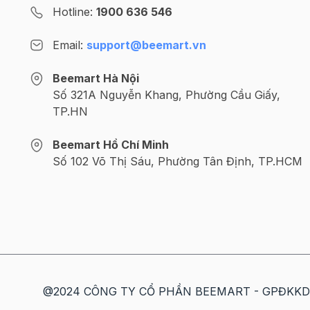
Hotline:
1900 636 546
- Thành phần: Men bánh tự nhiên, dầu thực vật,
Email:
support@beemart.vn
- Công dụng: Làm loại bánh mì có tỉ lệ đường cao
Beemart Hà Nội
- Bảo quản: Bảo quản nơi khô ráo, thoáng mát. T
Số 321A Nguyễn Khang, Phường Cầu Giấy,
Lưu ý
: Nên sử dụng hết ngay sau khi mở gói
TP.HN
>>>> Xem thêm các loại phụ gia làm bánh khác
Beemart Hồ Chí Minh
Số 102 Võ Thị Sáu, Phường Tân Định, TP.HCM
>>>>> Xem thêm các loại bột mì làm bánh
TẠI 
@2024 CÔNG TY CỔ PHẦN BEEMART - GPĐKKD số: 