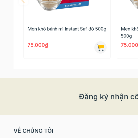
Men khô bánh mì Instant Saf đỏ 500g
Men khô
500g
75.000₫
75.00
Đăng ký nhận cô
Thông tin chi tiết
VỀ CHÚNG TÔI
- Trọng lượng: 10g