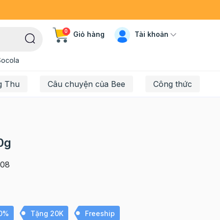
0
Tài khoản
Giỏ hàng
Socola
g Thu
Câu chuyện của Bee
Công thức
0g
08
10%
Tặng 20K
Freeship