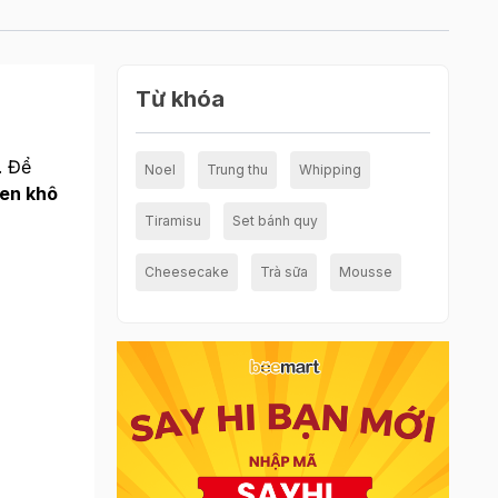
Từ khóa
. Để
Noel
Trung thu
Whipping
en khô
Tiramisu
Set bánh quy
Cheesecake
Trà sữa
Mousse