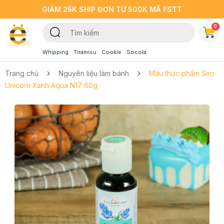
GIẢM 25K SHIP ĐƠN TỪ 500K MÃ FSTT
0
Whipping
Tiramisu
Cookie
Socola
Trang chủ
Nguyên liệu làm bánh
Màu thực phẩm Siro
Unicorn Xanh Aqua N17 60g