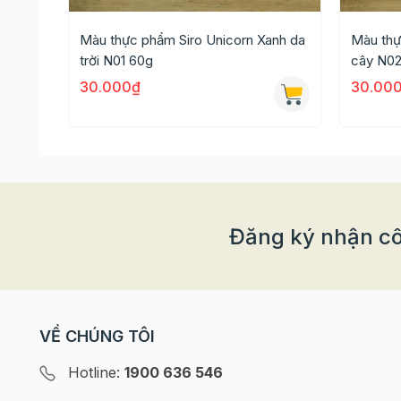
- Tạo màu cho Socola trắng đun chảy và các m
Màu thực phẩm Siro Unicorn Xanh da
Màu thự
- Hoặc tạo màu làm đất sét an toàn cho trẻ em c
trời N01 60g
cây N02
30.000₫
30.00
Xem thêm các loại Màu thực phẩm khác tại đây.
Quý khách có nhu cầu mua buôn/sỉ vui lòng liê
Đăng ký nhận cô
VỀ CHÚNG TÔI
Hotline:
1900 636 546