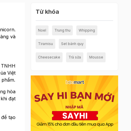
Từ khóa
nicorn.
Noel
Trung thu
Whipping
dàng và
Tiramisu
Set bánh quy
Cheesecake
Trà sữa
Mousse
ty TNHH
ủa Việt
n phẩm.
àng hòa
khi đạt
 để tạo