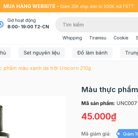
MUA HÀNG WEBSITE -
Giảm 25K ship đơn từ 500K mã FSTT
Giờ hoạt động
8:00- 19:00 T2-CN
Whipping
Tiramisu
Cookie
chủ
Set nguyên liệu
Đồ làm bánh
Trun
 phẩm màu xanh da trời Unicorn 210g
Màu thực phẩm 
Mã sản phẩm:
UNC007
45.000₫
Mã giảm giá:
Giảm 