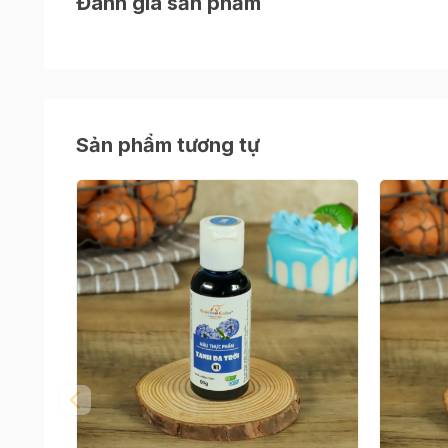
Đánh giá sản phẩm
Sản phẩm tương tự
Công dụng của màu thực phẩm
- Tạo màu bánh mì, tạo màu bánh cookie, tạo m
- Kem tươi whipping/topping, kem bơ