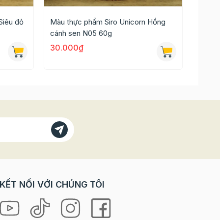
Siêu đỏ
Màu thực phẩm Siro Unicorn Hồng
Màu t
cánh sen N05 60g
N06 6
30.000₫
30.0
KẾT NỐI VỚI CHÚNG TÔI