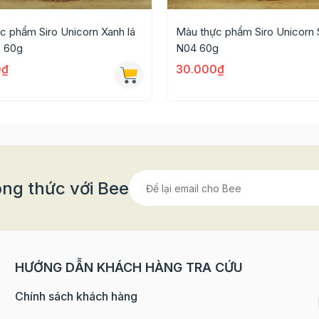
ón ăn, đồ uống khác cần pha màu thực phẩm.
c phẩm Siro Unicorn Xanh lá
Màu thực phẩm Siro Unicorn 
hơi.
 60g
N04 60g
0₫
30.000₫
n hệ: 0902 160 080
ng thức với Bee
HƯỚNG DẪN KHÁCH HÀNG TRA CỨU
Chính sách khách hàng