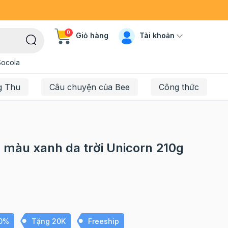
0
Tài khoản
Giỏ hàng
Socola
g Thu
Câu chuyện của Bee
Công thức
màu xanh da trời Unicorn 210g
10%
Tặng 20K
Freeship