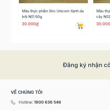
- Nên biết rõ nguồn gốc, xuất xứ của màu thực
Màu thực phẩm Siro Unicorn Xanh da
Màu thự
Xem thêm các loại Màu thực phẩm khác tại đây.
trời N01 60g
cây N02
Quý khách có nhu cầu mua buôn/sỉ vui lòng liê
30.000₫
30.00
Đăng ký nhận cô
VỀ CHÚNG TÔI
Hotline:
1900 636 546