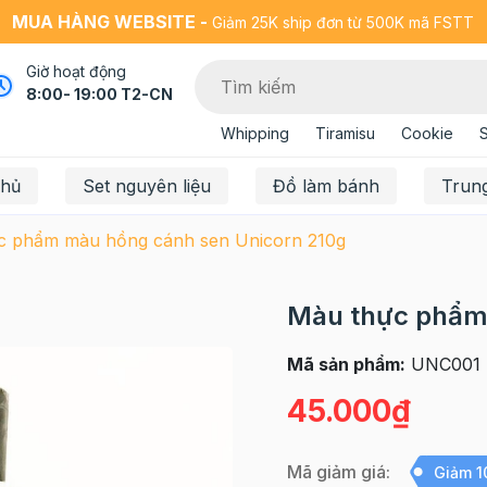
MUA HÀNG WEBSITE -
Giảm 25K ship đơn từ 500K mã FSTT
Giờ hoạt động
8:00- 19:00 T2-CN
Whipping
Tiramisu
Cookie
chủ
Set nguyên liệu
Đồ làm bánh
Trun
c phẩm màu hồng cánh sen Unicorn 210g
Màu thực phẩm
Mã sản phẩm:
UNC001
45.000₫
Mã giảm giá:
Giảm 