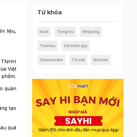
Từ khóa
n liệu,
Noel
Trung thu
Whipping
Tiramisu
Set bánh quy
Cheesecake
Trà sữa
Mousse
ty TNHH
ủa Việt
n phẩm.
ảo quản
áng tạo
màu quá