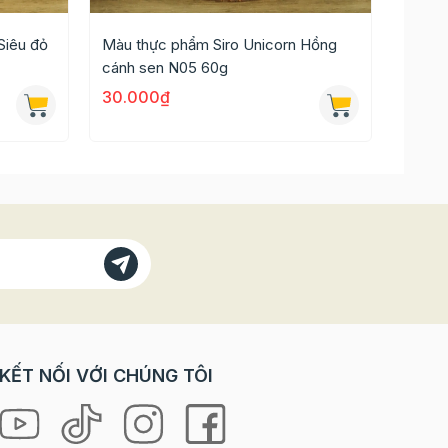
c.
Siêu đỏ
Màu thực phẩm Siro Unicorn Hồng
Màu t
cánh sen N05 60g
N06 6
30.000₫
30.0
KẾT NỐI VỚI CHÚNG TÔI