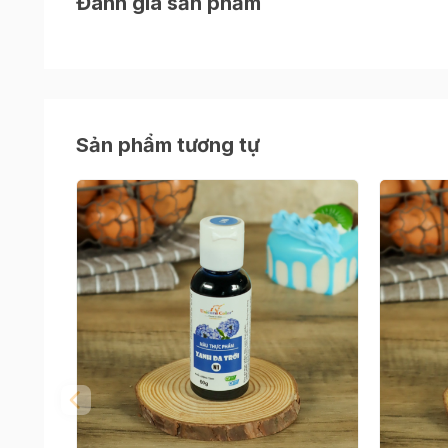
Đánh giá sản phẩm
Sản phẩm tương tự
Lưu ý khi sử dụng màu thực phẩm
- Tỷ lệ sử dụng gợi ý 0,1%- 1% bởi nếu sử dụng
giảm chất lượng món ăn..
- Loại màu nước được dùng phổ biến cho các 
những chiếc bánh nhỏ.