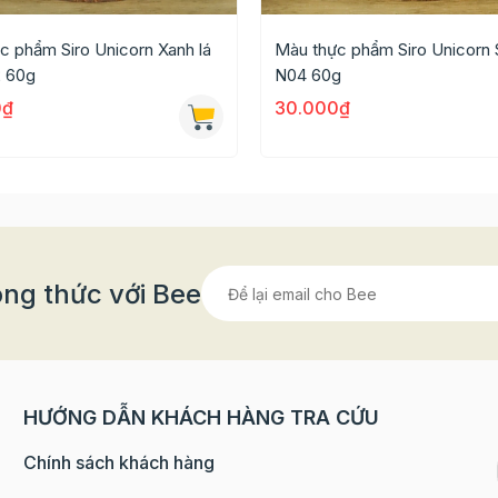
 phẩm bạn đang dùng, tránh dùng hàng không rõ nguồn gố
c phẩm Siro Unicorn Xanh lá
Màu thực phẩm Siro Unicorn 
 60g
N04 60g
n hệ: 0902 160 080
0₫
30.000₫
ng thức với Bee
HƯỚNG DẪN KHÁCH HÀNG TRA CỨU
Chính sách khách hàng