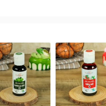
 quá nhiều, thành phẩm sẽ có màu quá đậm và hương vị qu
loại bột nhào hoặc cho thêm vào lớp đường cô phủ lên