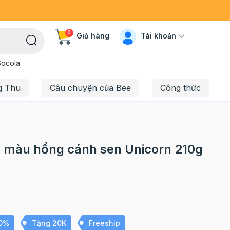
0
Tài khoản
Giỏ hàng
Socola
g Thu
Câu chuyện của Bee
Công thức
 màu hồng cánh sen Unicorn 210g
10%
Tặng 20K
Freeship