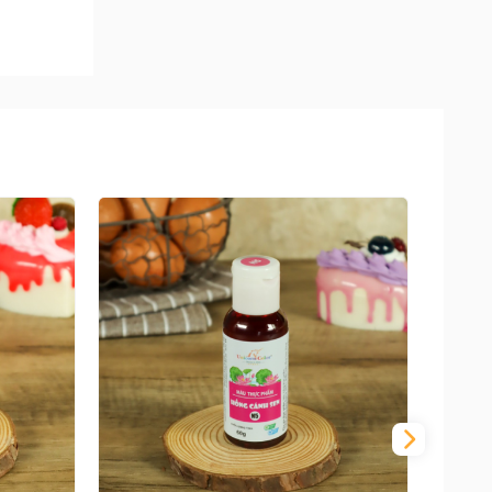
á nồng,
 bề mặt