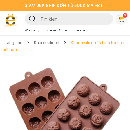
GIẢM 25K SHIP ĐƠN TỪ 500K MÃ FSTT
0
Whipping
Tiramisu
Cookie
Socola
Trang chủ
Khuôn silicon
Khuôn silicon 15 hình trụ họa
tiết hoa