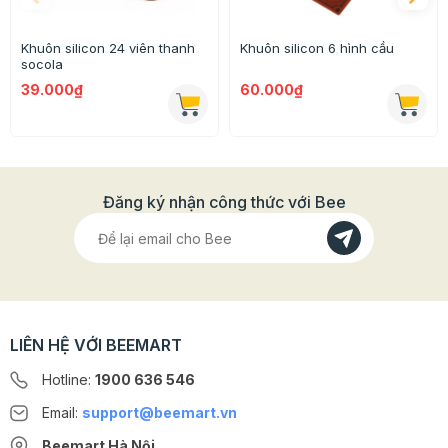
Bước 2: Đổ hỗn hơp socola vào khuôn
Bước 3: Để nguội và cho vào tủ lạnh đến khi
Khuôn silicon 24 viên thanh
Khuôn silicon 6 hình cầu
socola
socola đông lại.
39.000₫
60.000₫
Thông tin chi tiết
Chất liệu: Silicon
Kích thước khuôn: 22 x 10 x 1,5 cm
Đăng ký nhận công thức với Bee
Trọng lượng: 50g
Công dụng: Dùng để tạo hình socola, thạch,....
>>> Xem thêm các loại khuôn silicon
TẠI ĐÂY
nhé!
LIÊN HỆ VỚI BEEMART
>>>> Xem thêm các nguyên liệu làm socola
TẠI ĐÂY
!
Hotline:
1900 636 546
Email:
support@beemart.vn
Beemart Hà Nội