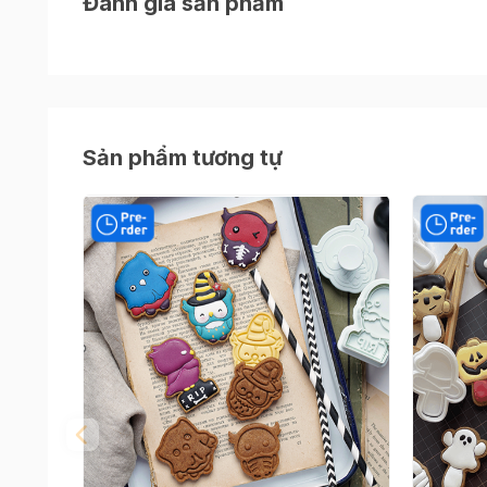
Đánh giá sản phẩm
>> Tham khảo thêm các mẫu
phụ kiện trang tr
>> Trọn bộ 1000+ món
Đồ giáng sinh
2022 bạn 
Sản phẩm tương tự