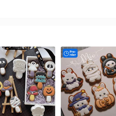
í noel
cực hot năm nay
không nên bỏ lỡ tại đây