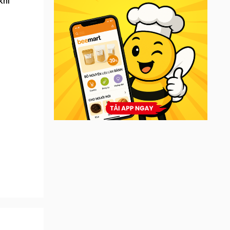
khi
ing.