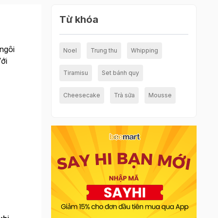
Từ khóa
ngôi
Noel
Trung thu
Whipping
ới
Tiramisu
Set bánh quy
Cheesecake
Trà sữa
Mousse