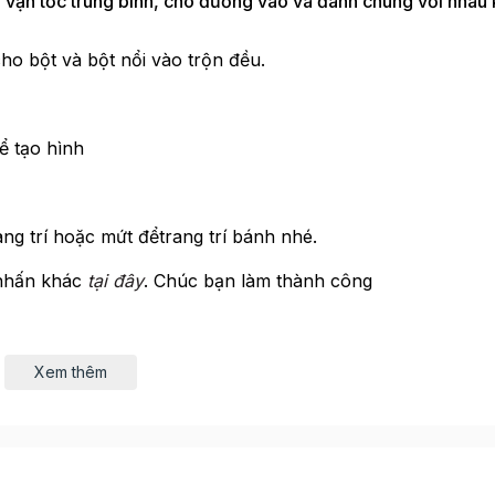
ận tốc trung bình, cho đường vào và đánh chung với nhau 
ho bột và bột nổi vào trộn đều.
ể tạo hình
ng trí hoặc mứt đểtrang trí bánh nhé.
nhấn khác
tại đây
. Chúc bạn làm thành công
Xem thêm
ánh cookie hình ngôi sao, trang trí sắc màu bằng đường ic
thôi nào!!