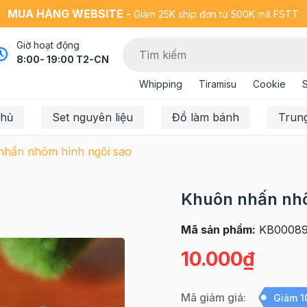
MUA HÀNG WEBSITE -
Giảm 25K ship đơn từ 500K mã FSTT
Giờ hoạt động
8:00- 19:00 T2-CN
Whipping
Tiramisu
Cookie
chủ
Set nguyên liệu
Đồ làm bánh
Trun
nhấn nhôm hình ngôi sao
Khuôn nhấn nhô
Mã sản phẩm:
KB0008
10.000₫
Mã giảm giá:
Giảm 