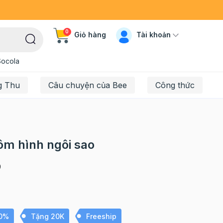
0
Tài khoản
Giỏ hàng
Socola
g Thu
Câu chuyện của Bee
Công thức
m hình ngôi sao
9
10%
Tặng 20K
Freeship