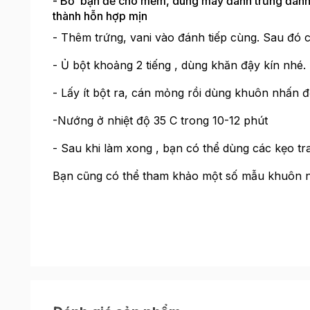
- Bơ bạn để cho mềm, dùng máy đánh trứng đánh v
thành hỗn hợp mịn
- Thêm trứng, vani vào đánh tiếp cùng. Sau đó c
- Ủ bột khoảng 2 tiếng , dùng khăn đậy kín nhé.
- Lấy ít bột ra, cán mỏng rồi dùng khuôn nhấn đ
-Nướng ở nhiệt độ 35 C trong 10-12 phút
- Sau khi làm xong , bạn có thể dùng các kẹo tra
Bạn cũng có thể tham khảo một số mẫu khuôn 
Giáng sinh cũng là dịp chúng ta làm những món b
Rinh ngay mẫu khuôn hình ngôi sao về làm bánh 