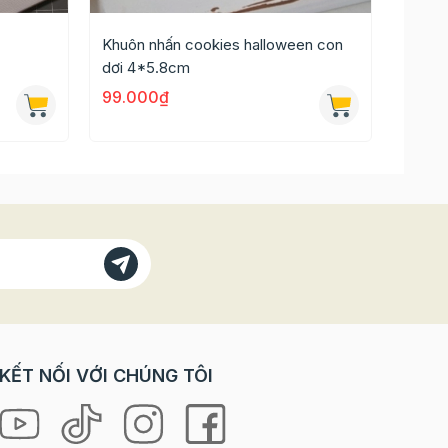
Khuôn nhấn cookies halloween con
Khuôn
dơi 4*5.8cm
3.5*4
99.000₫
99.0
KẾT NỐI VỚI CHÚNG TÔI