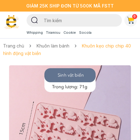
GIẢM 25K SHIP ĐƠN TỪ 500K MÃ FSTT
0
Whipping
Tiramisu
Cookie
Socola
Trang chủ
Khuôn làm bánh
Khuôn kẹo chip chip 40
hình động vật biển