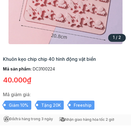
1
/
2
Khuôn kẹo chip chip 40 hình động vật biển
Mã sản phẩm:
DC3100224
40.000₫
Mã giảm giá:
Giảm 10%
Tặng 20K
Freeship
Đổi/trả hàng trong 3 ngày
Nhận giao hàng hỏa tốc 2 giờ