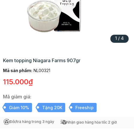
1
/
4
Kem topping Niagara Farms 907gr
Mã sản phẩm:
NL00321
115.000₫
Mã giảm giá:
Giảm 10%
Tặng 20K
Freeship
Đổi/trả hàng trong 3 ngày
Nhận giao hàng hỏa tốc 2 giờ