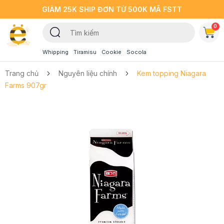
GIẢM 25K SHIP ĐƠN TỪ 500K MÃ FSTT
0
Whipping
Tiramisu
Cookie
Socola
Trang chủ
Nguyên liệu chính
Kem topping Niagara
Farms 907gr