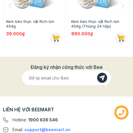
Sản phẩm được đóng gói trong bao bì carton nhiều lớp, bên trong có lớp
PE giúp bảo quản kem được tốt nhất.
Kem béo thực vật Rich lùn
Kem béo thực vật Rich lùn
454g
454g (Thùng 24 hộp)
39.000₫
890.000₫
Đăng ký nhận công thức với Bee
LIÊN HỆ VỚI BEEMART
Hotline:
1900 636 546
Thông tin chi tiết
Email:
support@beemart.vn