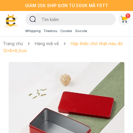
GIẢM 25K SHIP ĐƠN TỪ 500K MÃ FSTT
0
Whipping
Tiramisu
Cookie
Socola
Trang chủ
Hàng mới về
Hộp thiếc chữ nhật màu đỏ
13x8x6,5cm