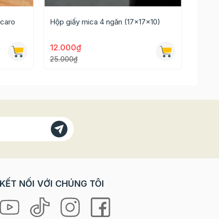
 caro
Hộp giấy mica 4 ngăn (17x17x10)
Hộp g
12.000₫
15.0
25.000₫
30.00
KẾT NỐI VỚI CHÚNG TÔI