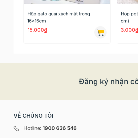
Hộp gato quai xách mặt trong
Hộp pet
16x16cm
cm)
15.000₫
3.000
Đăng ký nhận cô
Thông tin chi tiết
- Kích thước: 25cm x 25cm- chiều cao 17cm
VỀ CHÚNG TÔI
- Chất liệu: giấy cứng
Hotline:
1900 636 546
- Xuất xứ: Việt Nam.