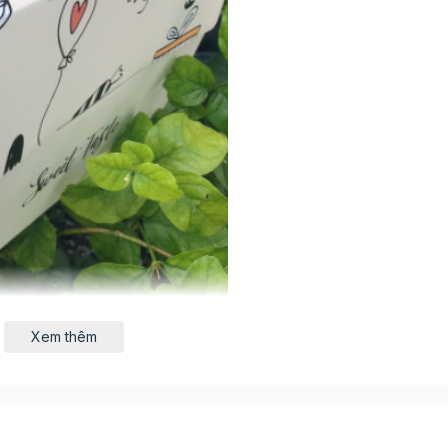
Xem thêm
ược làm từ giấy bìa cứng, có kết cấu chắc chắn giúp đảm