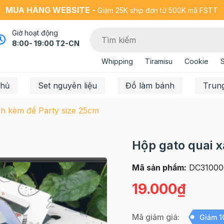
MUA HÀNG WEBSITE -
Giảm 25K ship đơn từ 500K mã FSTT
Giờ hoạt động
8:00- 19:00 T2-CN
Whipping
Tiramisu
Cookie
chủ
Set nguyên liệu
Đồ làm bánh
Trun
ch kèm đế Party size 25cm
Hộp gato quai 
Mã sản phẩm:
DC31000
19.000₫
Mã giảm giá:
Giảm 