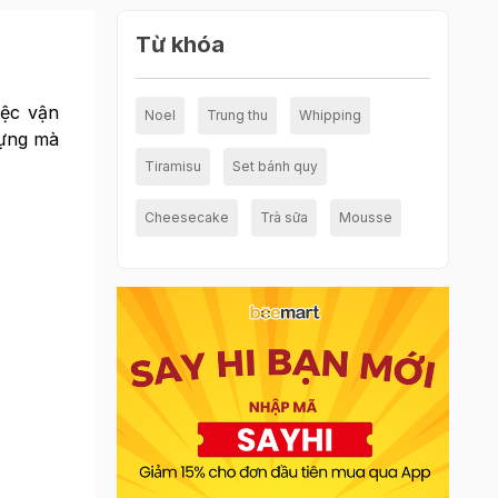
Từ khóa
iệc vận
Noel
Trung thu
Whipping
đựng mà
Tiramisu
Set bánh quy
Cheesecake
Trà sữa
Mousse