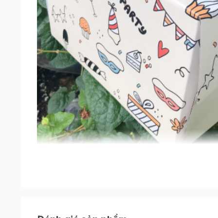
Đặc điểm nổi bật của sản phẩm
Hộp gato quai xách kèm đế Party size 25cm
đ
toàn cho chiếc bánh của bạn.