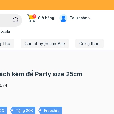
0
Tài khoản
Giỏ hàng
Socola
g Thu
Câu chuyện của Bee
Công thức
xách kèm đế Party size 25cm
074
10%
Tặng 20K
Freeship