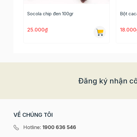
- Sản phẩm có hương vị thơm ngon, giòn béo b
Socola chip đen 100gr
Bột cac
bị ung thư phổi và các bệnh ung thư khác.
- Sản phẩm siêu tốt cho sức khỏe, phù hợp để 
25.000₫
18.000
dưỡng
- Sản phẩm được đóng gói nhỏ, phù hợp nhu cầu 
Đăng ký nhận cô
VỀ CHÚNG TÔI
Hotline:
1900 636 546