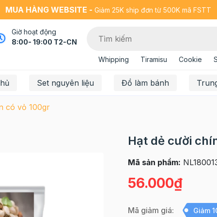
MUA HÀNG WEBSITE -
Giảm 25K ship đơn từ 500K mã FSTT
Giờ hoạt động
8:00- 19:00 T2-CN
Whipping
Tiramisu
Cookie
chủ
Set nguyên liệu
Đồ làm bánh
Trun
n có vỏ 100gr
Hạt dẻ cười chí
Mã sản phẩm:
NL18001
56.000₫
Mã giảm giá:
Giảm 