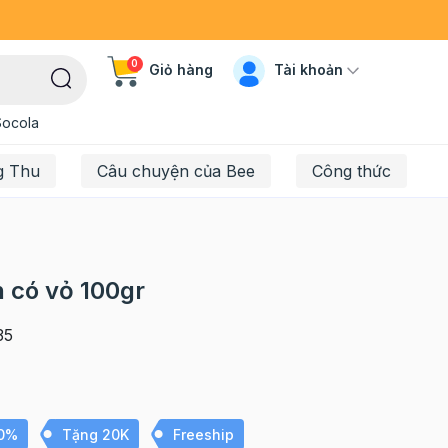
0
Tài khoản
Giỏ hàng
Socola
g Thu
Câu chuyện của Bee
Công thức
n có vỏ 100gr
35
10%
Tặng 20K
Freeship