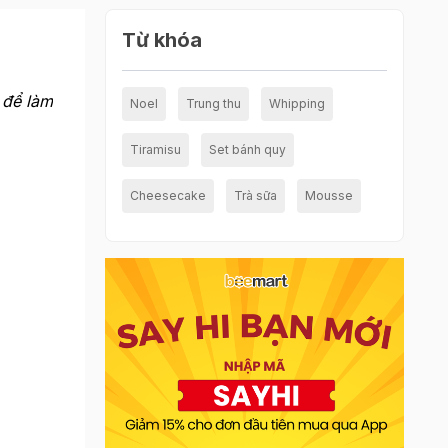
Từ khóa
 để làm
Noel
Trung thu
Whipping
Tiramisu
Set bánh quy
Cheesecake
Trà sữa
Mousse