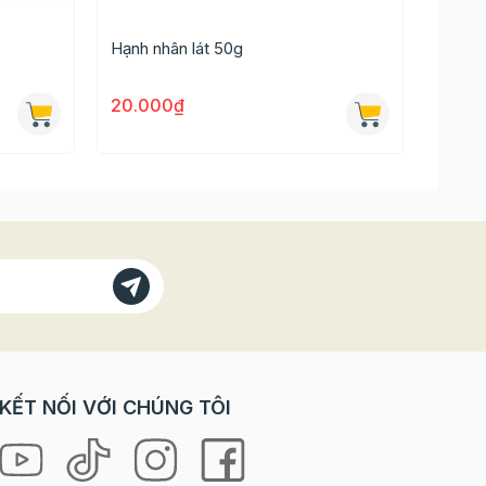
hả năng
Hạnh nhân lát 50g
Hạnh n
 hạt bổ
20.000₫
310.
KẾT NỐI VỚI CHÚNG TÔI