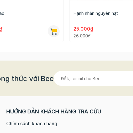
ùi hấp dẫn, chứa nhiều gamma-tocopherol giúp hạn chế k
ao
Hạnh nhân nguyên hạt
có thể ăn trực tiếp hoặc làm nhiều loại bánh, kẹo, sữa
₫
25.000₫
26.000₫
gia đình 1 lần sử dụng, tránh lãng phí.
ng thức với Bee
HƯỚNG DẪN KHÁCH HÀNG TRA CỨU
Chính sách khách hàng