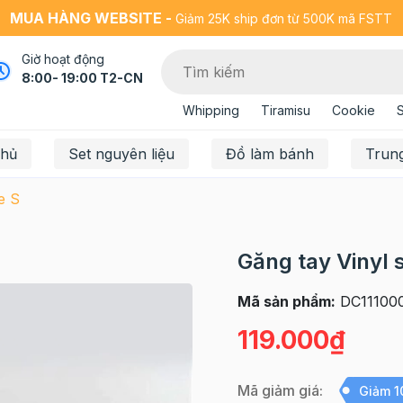
MUA HÀNG WEBSITE -
Giảm 25K ship đơn từ 500K mã FSTT
Giờ hoạt động
8:00- 19:00 T2-CN
Whipping
Tiramisu
Cookie
chủ
Set nguyên liệu
Đồ làm bánh
Trun
e S
Găng tay Vinyl 
Mã sản phẩm:
DC11100
119.000₫
Mã giảm giá:
Giảm 