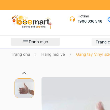
Hotline
1900 636 546
Danh mục
Trang 
Trang chủ
Hàng mới về
Găng tay Vinyl siz