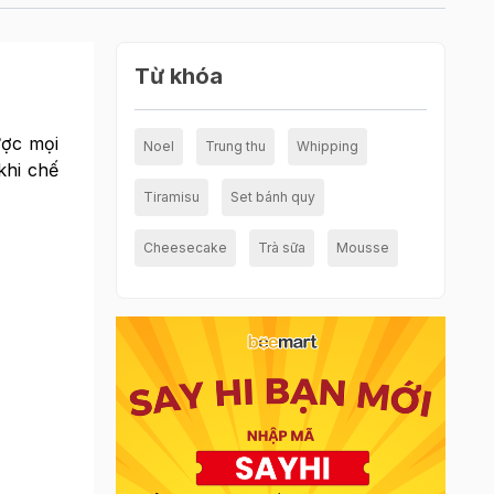
Từ khóa
ược mọi
Noel
Trung thu
Whipping
khi chế
Tiramisu
Set bánh quy
Cheesecake
Trà sữa
Mousse