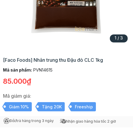
1
/
3
[Faco Foods] Nhân trung thu Đậu đỏ CLC 1kg
Mã sản phẩm:
PVN14615
85.000₫
Mã giảm giá:
Giảm 10%
Tặng 20K
Freeship
Đổi/trả hàng trong 3 ngày
Nhận giao hàng hỏa tốc 2 giờ