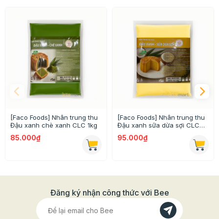
Chất Lượng "Cao Cấp" Vượt Trội:
Hương vị tự
nhiên do thành phần của từng loại có % cao. Kết
cấu nhân sánh mịn, dẻo và dễ vo viên, giúp bạn
dễ dàng làm ra những chiếc bánh hoàn hảo.
Thông Tin Chi Tiết Sản Phẩm
Thương hiệu:
Facofood
Thành phần:
Đường, đậu đỏ(30%), đậu trắng,
dầu thực vật, mạch nha, chất ổn định.
[Faco Foods] Nhân trung thu
[Faco Foods] Nhân trung thu
Đậu xanh chè xanh CLC 1kg
Đậu xanh sữa dừa sợi CLC
Khối lượng:
1kg
1kg
85.000₫
95.000₫
Đặc điểm nổi bật:
Dòng nhân cao cấp, ít ngọt.
Hạn sử dụng:
9 tháng kể từ NSX (Ghi trên bao bì)
Đăng ký nhận công thức với Bee