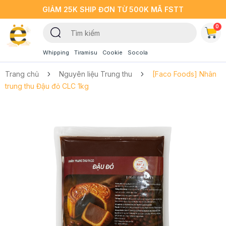
GIẢM 25K SHIP ĐƠN TỪ 500K MÃ FSTT
0
Whipping
Tiramisu
Cookie
Socola
Trang chủ
Nguyên liệu Trung thu
[Faco Foods] Nhân
trung thu Đậu đỏ CLC 1kg