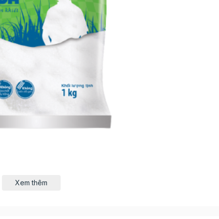
Xem thêm
ờng tinh khiết, không tạp chất, không hóa chất tẩy trắng
n toàn cho sức khỏe người tiêu dùng.