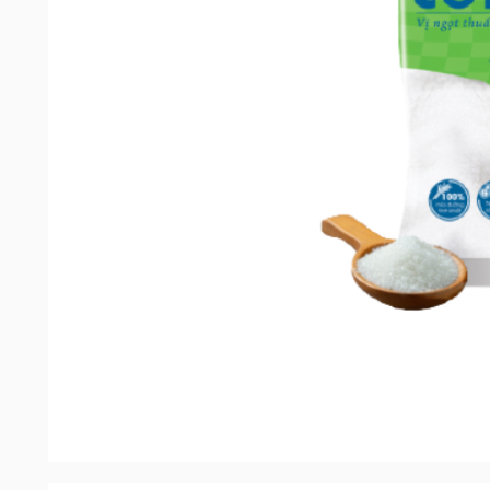
Đặc điểm nổi bật của sản phẩm
Là sản phẩm đường sạch sản xuất từ 100% mía đư
không chứa chất gây biến đổi gen nên đảm bảo a