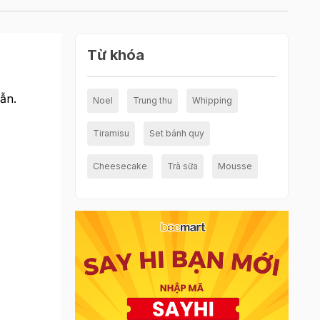
Từ khóa
ẫn.
Noel
Trung thu
Whipping
Tiramisu
Set bánh quy
Cheesecake
Trà sữa
Mousse