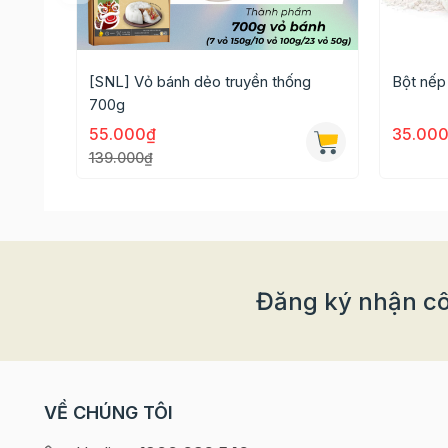
[SNL] Vỏ bánh dẻo truyền thống
Bột nếp
700g
55.000₫
35.00
139.000₫
Đường tinh luyện Cô Ba được sử dụng trực tiếp 
Đặc biệt thích hợp cho các đồ uống như: trà, cà 
Đăng ký nhận cô
VỀ CHÚNG TÔI