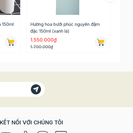
 150ml
Hương hoa bưởi phúc nguyên đậm
Hương
đặc 150ml (xanh lá)
1.550.000₫
23.0
1.700.000₫
KẾT NỐI VỚI CHÚNG TÔI