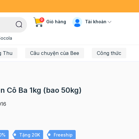
0
Tài khoản
Giỏ hàng
Socola
g Thu
Câu chuyện của Bee
Công thức
n Cô Ba 1kg (bao 50kg)
16
10%
Tặng 20K
Freeship