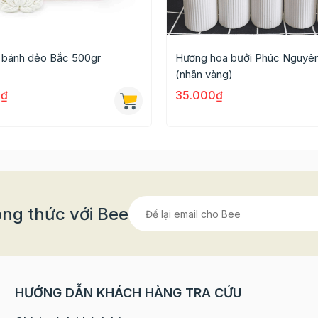
 bánh dẻo Bắc 500gr
Hương hoa bưởi Phúc Nguyên
(nhãn vàng)
0₫
35.000₫
trong nhiều chế biến thức ăn, thức uống
phê, cocktail, nước trái cây
ng thức với Bee
HƯỚNG DẪN KHÁCH HÀNG TRA CỨU