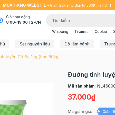
MUA HÀNG WEBSITE -
Giảm 25K ship đơn từ 500K mã FSTT
Giờ hoạt động
8:00- 19:00 T2-CN
Whipping
Tiramisu
Cookie
chủ
Set nguyên liệu
Đồ làm bánh
Trun
nh luyện Cô Ba 1kg (bao 50kg)
Đường tinh luyệ
Mã sản phẩm:
NL46000
37.000₫
Mã giảm giá:
Giảm 