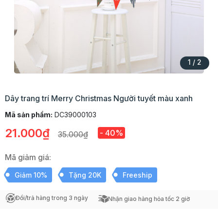
1
/
2
Dây trang trí Merry Christmas Người tuyết màu xanh
Mã sản phẩm:
DC39000103
21.000₫
- 40%
35.000₫
Mã giảm giá:
Giảm 10%
Tặng 20K
Freeship
Đổi/trả hàng trong 3 ngày
Nhận giao hàng hỏa tốc 2 giờ