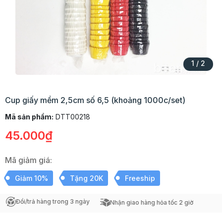
1
/
2
Cup giấy mềm 2,5cm số 6,5 (khoảng 1000c/set)
Mã sản phẩm:
DTT00218
45.000₫
Mã giảm giá:
Giảm 10%
Tặng 20K
Freeship
Đổi/trả hàng trong 3 ngày
Nhận giao hàng hỏa tốc 2 giờ