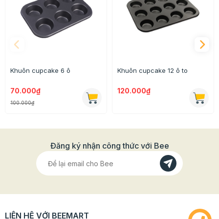
+ Đường kính miệng: 6,5cm
+ Đường kính đáy: 2,5cm
+ Cao: 2cm
- Trọng lượng: 86g
Khuôn cupcake 6 ô
Khuôn cupcake 12 ô to
- Dùng để đựng socola, kẹo,...
70.000₫
120.000₫
100.000₫
Đăng ký nhận công thức với Bee
LIÊN HỆ VỚI BEEMART