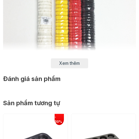
Xem thêm
Đánh giá sản phẩm
Thông tin chi tiết:
- Số lượng: 1000 cup/lốc
Sản phẩm tương tự
- Chất liệu: Giấy thấm dầu
- Kích thước: