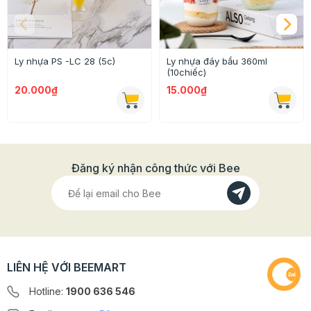
Ly nhựa PS -LC 28 (5c)
Ly nhựa đáy bầu 360ml
(10chiếc)
20.000₫
15.000₫
Đăng ký nhận công thức với Bee
LIÊN HỆ VỚI BEEMART
- Phần nắp ly có khả năng gắn kết với phần miệng ly
tốt, giữ được nhiệt độ và không làm nước rơi vã
i ra bên
Hotline:
1900 636 546
ngoài.