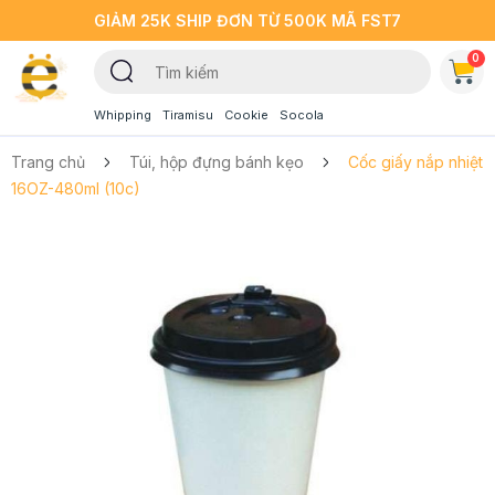
GIẢM 25K SHIP ĐƠN TỪ 500K MÃ FST7
0
Whipping
Tiramisu
Cookie
Socola
Trang chủ
Túi, hộp đựng bánh kẹo
Cốc giấy nắp nhiệt
16OZ-480ml (10c)