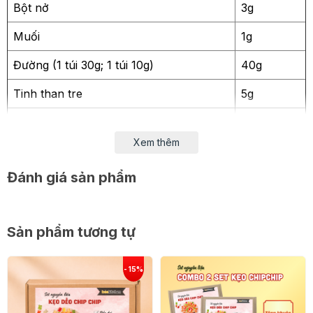
Bột nở
3g
Muối
1g
Đường (1 túi 30g; 1 túi 10g)
40g
Tinh than tre
5g
Bơ lạt
30g
Xem thêm
Whipping khô
50g
Đánh giá sản phẩm
Nước (tự chuẩn bị)
50g
Creamcheese
100g
Sản phẩm tương tự
Sinh tố dâu
30g
Túi đựng trong trắng đen
1 chiếc
Ruy băng / dây kẽm
1 sợi