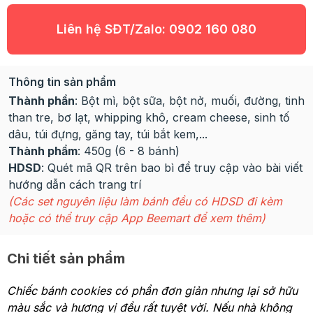
Liên hệ SĐT/Zalo:
0902 160 080
Thông tin sản phẩm
Thành phần
: Bột mì, bột sữa, bột nở, muối, đường, tinh
than tre, bơ lạt, whipping khô, cream cheese, sinh tố
dâu, túi đựng, găng tay, túi bắt kem,...
Thành phẩm
: 450g (6 - 8 bánh)
HDSD
: Quét mã QR trên bao bì để truy cập vào bài viết
hướng dẫn cách trang trí
(Các set nguyên liệu làm bánh đều có HDSD đi kèm
hoặc có thể truy cập App Beemart để xem thêm)
Chi tiết sản phẩm
Chiếc bánh cookies có phần đơn giản nhưng lại sở hữu
màu sắc và hương vị đều rất tuyệt vời. Nếu nhà không