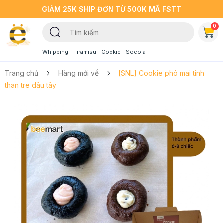
GIẢM 25K SHIP ĐƠN TỪ 500K MÃ FSTT
0
Whipping
Tiramisu
Cookie
Socola
Trang chủ
Hàng mới về
[SNL] Cookie phô mai tinh
than tre dâu tây