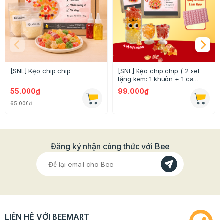
Túi dán mép 10x10 cm10x10
6 chiếc
Găng tay
1 đôi
Túi bắt kem
1 chiếc
[SNL] Kẹo chip chip
[SNL] Kẹo chip chip ( 2 set
tặng kèm: 1 khuôn + 1 ca
đong )
55.000₫
99.000₫
65.000₫
Đăng ký nhận công thức với Bee
LIÊN HỆ VỚI BEEMART