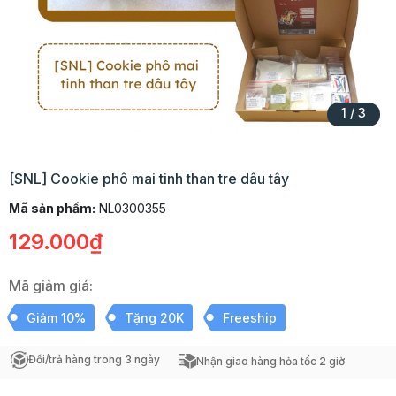
1
/
3
[SNL] Cookie phô mai tinh than tre dâu tây
Mã sản phẩm:
NL0300355
129.000₫
Mã giảm giá:
Giảm 10%
Tặng 20K
Freeship
Đổi/trả hàng trong 3 ngày
Nhận giao hàng hỏa tốc 2 giờ