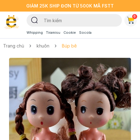
GIẢM 25K SHIP ĐƠN TỪ 500K MÃ FSTT
0
Whipping
Tiramisu
Cookie
Socola
Trang chủ
khuôn
Búp bê