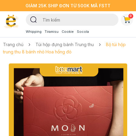
GIẢM 25K SHIP ĐƠN TỪ 500K MÃ FSTT
0
Whipping
Tiramisu
Cookie
Socola
Trang chủ
Túi hộp đựng bánh Trung thu
Bộ túi hộp
trung thu 8 bánh nhỏ Hoa hồng đỏ