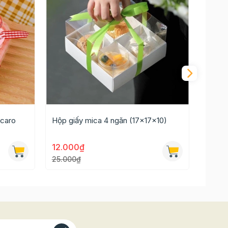
 caro
Hộp giấy mica 4 ngăn (17x17x10)
Hộp g
12.000₫
15.0
25.000₫
30.00