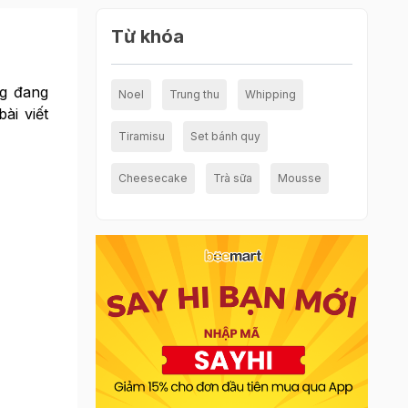
Từ khóa
ng đang
Noel
Trung thu
Whipping
ài viết
Tiramisu
Set bánh quy
Cheesecake
Trà sữa
Mousse