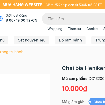
MUA HÀNG WEBSITE -
Giảm 25K ship đơn từ 500K mã FSTT
Giờ hoạt động
8:00- 19:00 T2-CN
Whipping
Tiramisu
Cookie
chủ
Set nguyên liệu
Đồ làm bánh
Trun
rang trí bánh
Chai bia Henike
Mã sản phẩm:
DC13200
10.000₫
Mã giảm giá:
Giảm 