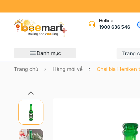
Hotline
1900 636 546
Danh mục
Trang 
Trang chủ
Hàng mới về
Chai bia Heniken t