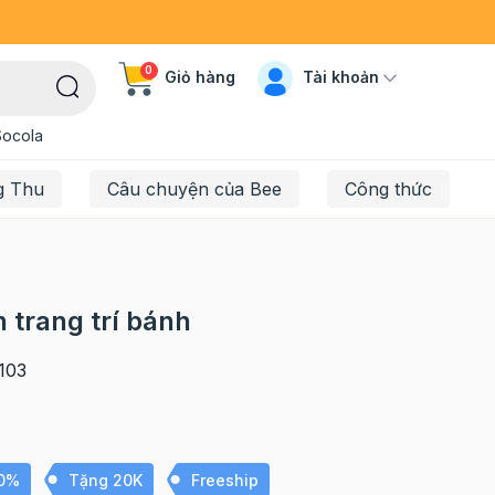
0
Tài khoản
Giỏ hàng
Socola
g Thu
Câu chuyện của Bee
Công thức
n trang trí bánh
103
10%
Tặng 20K
Freeship