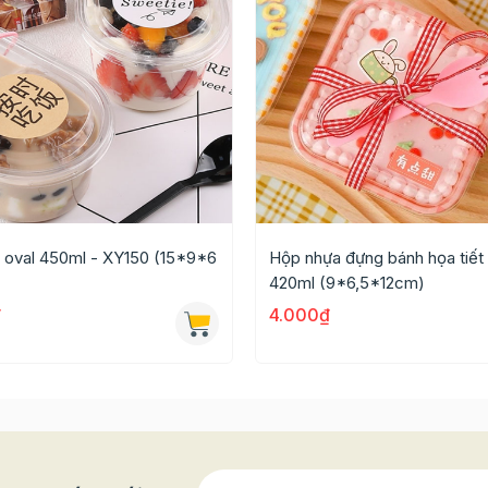
 oval 450ml - XY150 (15*9*6
Hộp nhựa đựng bánh họa tiết
420ml (9*6,5*12cm)
₫
4.000₫