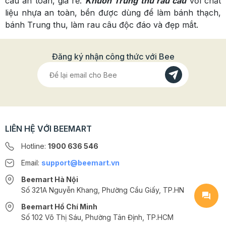
câu an toàn, giá rẻ.
Khuôn Trung thu rau câu
vớí chất
liệu nhựa an toàn, bền được dùng để làm bánh thạch,
bánh Trung thu, làm rau câu độc đáo và đẹp mắt.
Đăng ký nhận công thức với Bee
LIÊN HỆ VỚI BEEMART
Hotline:
1900 636 546
Email:
support@beemart.vn
Beemart Hà Nội
Số 321A Nguyễn Khang, Phường Cầu Giấy, TP.HN
Beemart Hồ Chí Minh
Số 102 Võ Thị Sáu, Phường Tân Định, TP.HCM