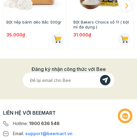
Bột nếp bánh dẻo Bắc 500gr
Bột Bakers Choice số 11 ( bột
mì đa dụng )
35.000₫
31.000₫
Thông tin chi tiết:
Khối lượng: 1 kg
Đăng ký nhận công thức với Bee
Xuất xứ: Việt Nam
Cho ra bột vỏ bánh Trung thu giúp bánh có độ mềm
mại, thơm ngon và hương vị tự nhiên.
LIÊN HỆ VỚI BEEMART
Cách làm vỏ bánh nướng Trung thu
bằng Bột vỏ bánh Trung thu mikko 1kg
Hotline:
1900 636 546
Nguyên liệu
Email:
support@beemart.vn