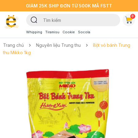
GIẢM 25K SHIP ĐƠN TỪ 500K MÃ FSTT
0
Whipping
Tiramisu
Cookie
Socola
Trang chủ
Nguyên liệu Trung thu
Bột vỏ bánh Trung
thu Mikko 1kg