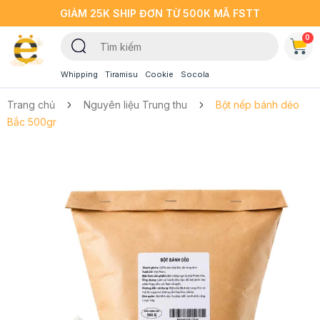
GIẢM 25K SHIP ĐƠN TỪ 500K MÃ FSTT
0
Whipping
Tiramisu
Cookie
Socola
Trang chủ
Nguyên liệu Trung thu
Bột nếp bánh dẻo
Bắc 500gr